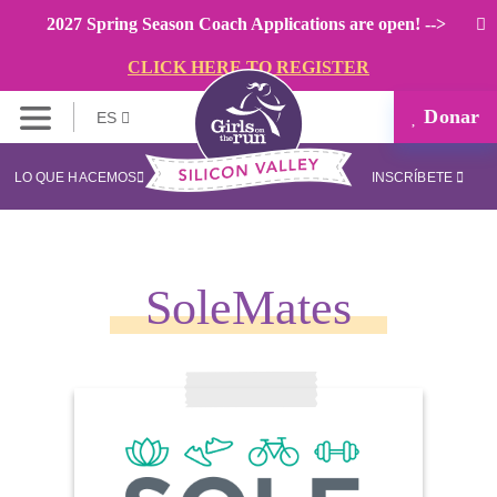
2027 Spring Season Coach Applications are open! -->
CLICK HERE TO REGISTER
Donar
ES
LO QUE HACEMOS
INSCRÍBETE
SoleMates