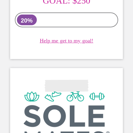
GOAL:
$250
20%
Help me get to my goal!